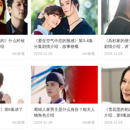
丽的》什么时候
《爱在空气中恋的预感》第3-4集
《高杉家的便当
介绍
分集剧情介绍，故事梗概
剧情介绍，讲
mic影视
2024-11-29
mic影视
2024-11-29
》第6集讲了
蜀锦人家男主是什么身份？相关人
《雪花莲的初
物角色介绍
介绍，第9集
mic影视
2024-11-29
mic影视
2024-11-29