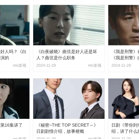
是好人吗？《白
《白夜破晓》曲弦是好人还是坏
《我是刑警》
扮演的
人？曲弦是什么职务
《我是刑警》
mic影视
2024-11-29
mic影视
2024-11-29
第16集讲了
《秘密~THE TOP SECRET～》
日剧《带你到
绍
日剧剧情介绍，故事梗概
绍，讲了什么