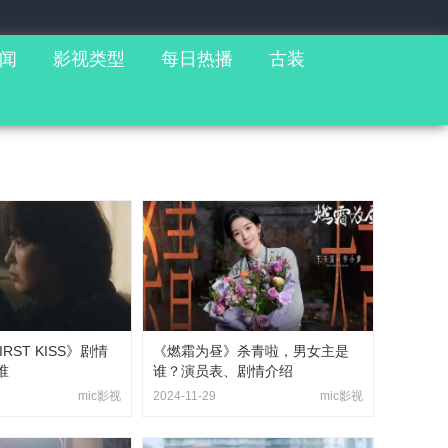
闻
影视类型
每日热播
古装
FIRST KISS》剧情
《燃霜为昼》杀青啦，男女主是
谁
谁？演员表、剧情介绍
mic影视
2024-11-29
mic影视