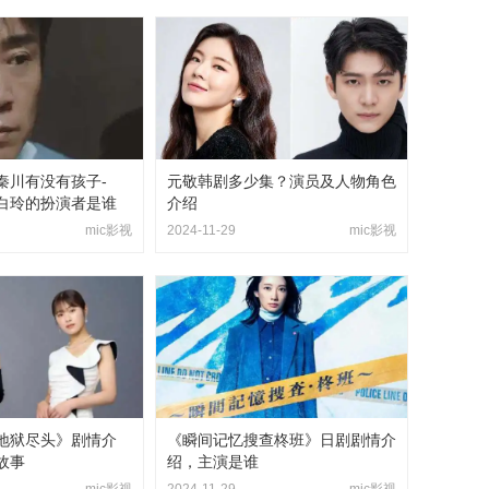
秦川有没有孩子-
元敬韩剧多少集？演员及人物角色
白玲的扮演者是谁
介绍
mic影视
2024-11-29
mic影视
地狱尽头》剧情介
《瞬间记忆搜查柊班》日剧剧情介
故事
绍，主演是谁