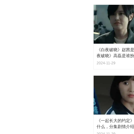
《白夜破晓》赵茜
夜破晓》高磊是谁
2024-11-29
《一起长大的约定》
什么，分集剧情介