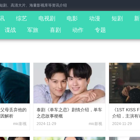
门短剧、高清大片、海量影视库等资讯介绍
讯
综艺
电视剧
电影
动漫
短剧
新
谍战
军旅
喜剧
动作
专题
的父母丢弃他的
泰剧《单车之恋》剧情介绍，单车
《1ST KISS 
原因解析
之恋故事梗概
介绍，主演有
mic影视
2024-11-29
mic影视
2024-11-29