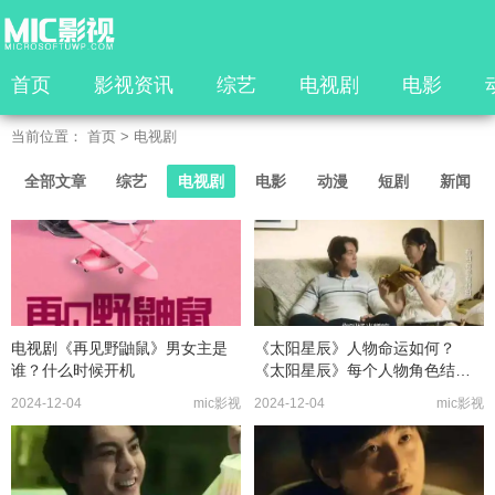
首页
影视资讯
综艺
电视剧
电影
当前位置：
首页
>
电视剧
全部文章
综艺
电视剧
电影
动漫
短剧
新闻
电视剧《再见野鼬鼠》男女主是
《太阳星辰》人物命运如何？
谁？什么时候开机
《太阳星辰》每个人物角色结局
如何
2024-12-04
mic影视
2024-12-04
mic影视