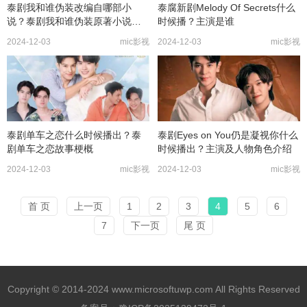
泰剧我和谁伪装改编自哪部小
泰腐新剧Melody Of Secrets什么
说？泰剧我和谁伪装原著小说剧
时候播？主演是谁
情介绍
2024-12-03
mic影视
2024-12-03
mic影视
泰剧单车之恋什么时候播出？泰
泰剧Eyes on You仍是凝视你什么
剧单车之恋故事梗概
时候播出？主演及人物角色介绍
2024-12-03
mic影视
2024-12-03
mic影视
首 页
上一页
1
2
3
4
5
6
7
下一页
尾 页
Copyright © 2014-2024 www.microsoftuwp.com All Rights Reserved