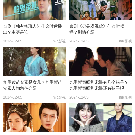
台剧《独占接班人》什么时候播
泰剧《仍是凝视你》什么时候
出？主演是谁
播？剧情介绍
2024-12-05
mic影视
2024-12-05
mic影视
九重紫苗安素是女几？九重紫苗
九重紫窦昭和宋墨有几个孩子？
安素人物角色介绍
九重紫窦昭和宋墨还有孩子吗
2024-12-05
mic影视
2024-12-05
mic影视