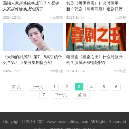
蜀锦人家赵修缘换成谁了？蜀锦
韩剧《照明商店》什么时候更
人家赵修缘换成谁演了
新？韩剧《照明商店》追剧日历
2024-12-05
mic影视
2024-12-05
mic影视
《天狗的厨房2》第7、8集讲的什
电视剧《喜剧之王》什么时候开
么？第7、8集分集剧情介绍
机？演员表&剧情介绍
2024-12-05
mic影视
2024-12-04
mic影视
首 页
上一页
1
2
3
4
5
6
7
下一页
尾 页
Copyright © 2014-2024 www.microsoftuwp.com All Rights Reserved