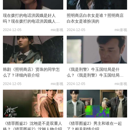
现在拨打的电话洪因娥是好人
照明商店白衣女是谁？照明商店
吗？现在拨打的电话洪因娥人物
白衣女是谁扮演的
介绍
2024-12-05
mic影视
2024-12-05
mic影视
韩剧《照明商店》贤珠的同学怎
《我是刑警》牛玉国结局是什
么了？详细内容介绍
么？《我是刑警》牛玉国结局介
绍
2024-12-05
mic影视
2024-12-05
mic影视
《猎罪图鉴2》沈翊是不是双重人
《猎罪图鉴2》男主和谁在一起
格？《猎罪图鉴2》沈翊人物介绍
了？相关剧情介绍