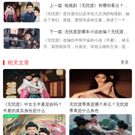
上一篇: 电视剧《无忧渡》有哪些看点？《无忧渡》五大看点介绍
《无忧渡》是任嘉伦以及宋祖儿主演的电视剧，融
合了奇幻、悬疑、爱情等多种元素，讲述了一个人
妖共存的世界中，捉妖师宣夜与少女半夏共同经历
下一篇: 无忧渡是哪本小说改编？无忧渡原著小说介绍
一系列奇情悬案的故事，感兴趣的可以来看看五大
看点介绍！
《无忧渡》改编自半明半寐的小说《半夏》，林玉
芬、梁胜权执导，任嘉伦、宋祖儿领衔主演，是一
部玄幻题材电视剧哦，还是比较值得期待的，感兴
趣的朋友们可以来看看原著介绍！
相关文章
更多
《无忧渡》中女主半夏是妖吗？
无忧渡季离是哪个单元？无忧渡
半夏的真实身份是什么
季离是什么角色