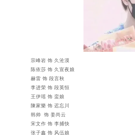
宗峰岩 饰 久沧漠
陈依莎 饰 久宣夜娘
赫雷 饰 段言秋
李进荣 饰 段英恒
王伊瑶 饰 蛮娘
陳家樂 饰 迟忘川
韩帅 饰 姜尚云
宋文作 饰 李捕快
张子鑫 饰 风伍娘