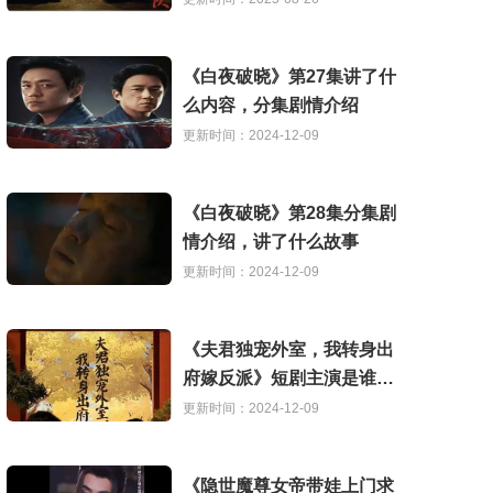
《白夜破晓》第27集讲了什
么内容，分集剧情介绍
更新时间：2024-12-09
《白夜破晓》第28集分集剧
情介绍，讲了什么故事
更新时间：2024-12-09
《夫君独宠外室，我转身出
府嫁反派》短剧主演是谁，
讲了什么故事
更新时间：2024-12-09
《隐世魔尊女帝带娃上门求