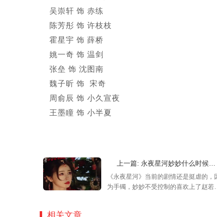
吴崇轩 饰 赤练
陈芳彤 饰 许枝枝
霍星宇 饰 薛桥
姚一奇 饰 温剑
张垒 饰 沈图南
魏子昕 饰 宋奇
周俞辰 饰 小久宣夜
王墨瞳 饰 小半夏
上一篇: 永夜星河妙妙什么时候摘手镯？妙妙摘手镯在多少集
《永夜星河》当前的剧情还是挺虐的，
为手镯，妙妙不受控制的喜欢上了赵若
失，子期很是伤心，那么永夜星河妙妙
么时候摘手镯，在多少集呢，感兴趣的
相关文章