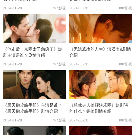
2024-11-28
mic影视
2024-11-28
mic影视
《他走后，京圈太子急疯了》短
《无法篡改的人生》演员表&剧情
剧主演是谁？剧情介绍
介绍
2024-11-28
mic影视
2024-11-28
mic影视
《黑天鹅攻略手册》主演是谁？
《总裁夫人整顿娱乐圈》短剧讲
《黑天鹅攻略手册》剧情介绍
的什么？完整剧情介绍
2024-11-28
mic影视
2024-11-28
mic影视