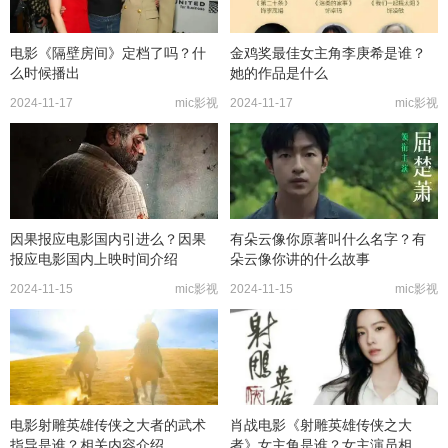
电影《隔壁房间》定档了吗？什
金鸡奖最佳女主角李庚希是谁？
么时候播出
她的作品是什么
2024-11-17
mic影视
2024-11-17
mic影视
因果报应电影国内引进么？因果
有朵云像你原著叫什么名字？有
报应电影国内上映时间介绍
朵云像你讲的什么故事
2024-11-15
mic影视
2024-11-15
mic影视
电影射雕英雄传侠之大者的武术
肖战电影《射雕英雄传侠之大
指导是谁？相关内容介绍
者》女主角是谁？女主演员相关