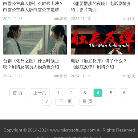
白雪公主真人版什么时候上映？
《想要散步的夜晚》电影剧情介
白雪公主真人版白雪公主是谁演
绍，影片简介
的
2024-11-13
mic影视
2024-11-13
mic影视
台剧《化外之医》什么时候上
电影《触底反弹》讲了什么？
映？剧情及演员人物角色介绍
《触底反弹》剧情介绍
2024-11-13
mic影视
2024-11-13
mic影视
首 页
上一页
1
2
3
4
5
6
7
下一页
尾 页
Copyright © 2014-2024 www.microsoftuwp.com All Rights Reserved