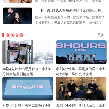
球，题材新颖，让你看的根本停不下来，想要看更
多精彩剧情的可以来mic影视看看吧。
下一篇: 婚从天将短剧讲的什么-婚从天将短剧剧情介绍
婚从天将短剧最近爆火的一部短剧作品，故事剧情
十分的精彩，讲述了女主复仇的故事，还有她与霸
总之间的情感纠葛的故事。快来一起看看吧。
相关文章
更多
泰剧4分钟大结局是什么？泰剧4
泰剧4分钟第二季是真的吗？泰剧
分钟大结局剧情介绍
4分钟第二季什么时候播
泰剧《4分钟》有第二部吗？4分
泰剧《4分钟》澳门见面会，泰剧