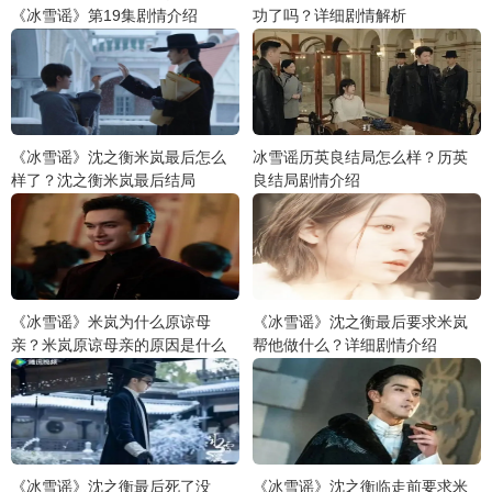
《冰雪谣》第19集剧情介绍
功了吗？详细剧情解析
《冰雪谣》沈之衡米岚最后怎么
冰雪谣历英良结局怎么样？历英
样了？沈之衡米岚最后结局
良结局剧情介绍
《冰雪谣》米岚为什么原谅母
《冰雪谣》沈之衡最后要求米岚
亲？米岚原谅母亲的原因是什么
帮他做什么？详细剧情介绍
《冰雪谣》沈之衡最后死了没
《冰雪谣》沈之衡临走前要求米