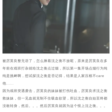
被厉英良整无语了，怎么揪着沈之衡不放呢，原来是厉英良在多
年前在戏班打杂就给沈之衡点过烟，所以第一集开场点烟行为纯
纯是挑衅啊，想试探沈之衡是否记得，结果是人家压根不care
他......
因为戏班突遇袭击，厉英良的妹妹被打伤吐血，厉英良求沈之衡
救妹妹，但一见血就克制不住吸血欲望，所以沈之衡自始至终都
没敢转身，然后。。。然后厉英良就因为这个恨上沈之衡。。。