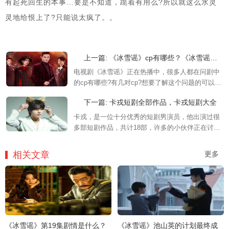
有起死回生的本事…要是不知道，跪着有用么?所以就这么水灵
灵地给恨上了?只能说太疯了。。
上一篇: 《冰雪谣》cp有哪些？《冰雪谣》有几对cp
电视剧《冰雪谣》正在热播中，很多人都在问剧中
的cp有哪些?有几对cp?想要了解这个问题的可以来
mic影视看看吧，内容很是精彩哦。
下一篇: 卡戎短剧全部作品，卡戎短剧大全
卡戎，是一位十分优秀的短剧男演员，他出演过很
多部短剧作品，共计18部，许多的小伙伴正在讨论
他出演的短剧都有哪些，下文是全部短剧的详细介
绍，感兴趣的小伙伴不妨来看看吧！
相关文章
更多
《冰雪谣》第19集剧情是什么？
《冰雪谣》池山英的计划最终成