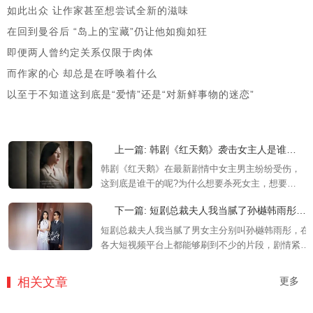
如此出众 让作家甚至想尝试全新的滋味
在回到曼谷后 “岛上的宝藏”仍让他如痴如狂
即便两人曾约定关系仅限于肉体
而作家的心 却总是在呼唤着什么
以至于不知道这到底是“爱情”还是“对新鲜事物的迷恋”
上一篇: 韩剧《红天鹅》袭击女主人是谁？为什么要害女主
韩剧《红天鹅》在最新剧情中女主男主纷纷受伤，
这到底是谁干的呢?为什么想要杀死女主，想要了
解更多精彩剧情内容的可以来看看下面的介绍。
下一篇: 短剧总裁夫人我当腻了孙樾韩雨彤剧情介绍-完整剧情免费看
短剧总裁夫人我当腻了男女主分别叫孙樾韩雨彤，在
各大短视频平台上都能够刷到不少的片段，剧情紧
凑，让你看不腻的精彩情节，感兴趣的朋友们可以来
看看。
相关文章
更多