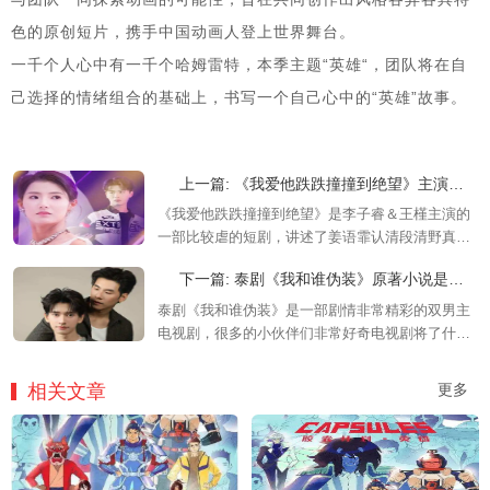
色的原创短片，携手中国动画人登上世界舞台。
一千个人心中有一千个哈姆雷特，本季主题“英雄“，团队将在自
己选择的情绪组合的基础上，书写一个自己心中的“英雄”故事。
上一篇: 《我爱他跌跌撞撞到绝望》主演是谁，讲了什么故事
《我爱他跌跌撞撞到绝望》是李子睿＆王槿主演的
一部比较虐的短剧，讲述了姜语霏认清段清野真面
孔后和谢云徊在一起的故事，感兴趣的可以来看看
下一篇: 泰剧《我和谁伪装》原著小说是什么，原著小说剧情介绍
详细介绍！
泰剧《我和谁伪装》是一部剧情非常精彩的双男主
电视剧，很多的小伙伴们非常好奇电视剧将了什
么，小编给大家带来了相关的介绍，有想要了解的
朋友们快来这里一起去看看吧！
相关文章
更多