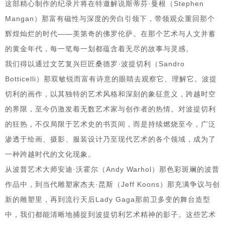
这部精心制作的纪录片将在特邀解说斯蒂芬·曼根（Stephen
Mangan）那富有磁性与深度的旁白引领下，带领观众重回那个
辉煌灿烂的时代——美第奇的佛罗伦萨。在那个艺术与人文并蓄
的黄金年代，每一笔每一划都蕴含着无尽的故事与灵感。
我们得以通过文艺复兴巨匠桑德罗·波提切利（Sandro
Botticelli）那双敏锐而富有诗意的眼睛去观察它、理解它。波提
切利的画作，以其独特的艺术风格和深刻的象征意义，跨越时空
的界限，至今仍激发着无数艺术家与创作者的热情。对波提切利
的狂热，不仅局限于艺术史的书页间，而是持续燃烧至今，广泛
渗透于绘画、摄影、服装设计乃至现代艺术的各个领域，成为了
一种跨越时代的文化现象。
从波普艺术大师安迪·沃霍尔（Andy Warhol）那色彩斑斓的波普
作品中，到当代雕塑家杰夫·昆斯（Jeff Koons）那充满争议与创
新的雕塑里，再到流行天后Lady Gaga那前卫多变的舞台造型
中，我们都能清晰地捕捉到波提切利艺术精神的影子。这些艺术