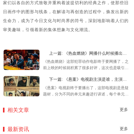
家们以各自的方式致敬并重构着波提切利的经典之作，使那些旧
日画作中的图形与线条，在解读与再创造的过程中，焕发出新的
生命力，成为了今日文化与时尚界的符号，深刻地影响着人们的
审美趣味，引领着新的集体想象与文化潮流。
上一篇: 《热血燃烧》网播什么时候播出，在哪看
《热血燃烧》这部犯罪动作电影终于要网播了，之
前上映的时候就积累了很多好评，这次也是吸引了
很多的小伙伴们进行观看，小编给大家带来了相关
下一篇: 《悬案》电视剧主演是谁，主演阵容介绍
的介绍，快来这里一起去看看吧！
《悬案》电视剧终于要播出了，这部电视剧是悬疑
题材，分为不同的单元来趣进行讲述，每个单元的
演员也是不一样的，小编给大家带来了主演阵容的
介绍，欢迎来一起去看看吧！
相关文章
更多
最新资讯
更多