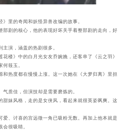
经》里的奇闻和妖怪异兽改编的故事。
整部剧的核心，他的表现好坏关乎着整部剧的走向，好
到主演，涵盖的热剧很多。
莲花楼》中的白月光女友乔婉娩，还客串了《云之羽》
家何筱玉。
源和热度都在慢慢上涨。这一次她在《大梦归离》里担
、气质佳，但演技却是需要磨炼的。
的甜妹风格，走的是女侠风，看起来就很英姿飒爽。这
可爱、讨喜的宫远徵一角已吸粉无数。再加上他本就是
该会很吸睛。