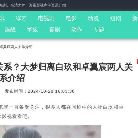
门短剧、高清大片、海量影视库等资讯介绍
讯
综艺
电视剧
电影
动漫
短剧
新
谍战
军旅
喜剧
动作
专题
卓翼宸两人关系介绍
关系？大梦归离白玖和卓翼宸两人关
系介绍
发布时间：2024-10-28 16:03:38
来就一直备受关注，很多人都在问剧中的人物白玖和卓
c影视看看吧。