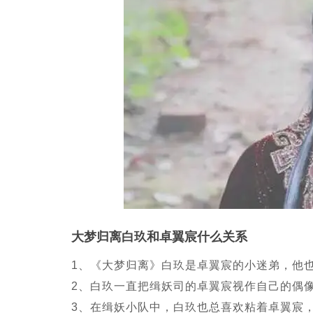
大梦归离白玖和卓翼宸什么关系
1、《大梦归离》白玖是卓翼宸的小迷弟，他
2、白玖一直把缉妖司的卓翼宸视作自己的偶
3、在缉妖小队中，白玖也总喜欢粘着卓翼宸