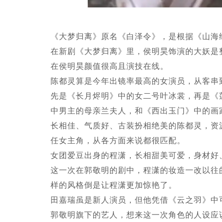
《大梦归离》原名《白泽令》，是根据《山海
在新剧《大梦归离》里，侯明昊饰演的大妖是
在侯明昊颜值很高且演技在线。
陈都灵算是今年出镜率最高的女演员，从客串
先是《长月烬明》中的女二号叶冰裳，再是《
中男主的母亲兰夫人，和《西出玉门》中的画
长相佳、气质好、古装扮相绝美的陈都灵，资
任女主角，从各方面来说都很匹配。
女团爱豆出身的程潇，长相甜美可爱，身材好
这一次在郭敬明的剧中，程潇的妆造一改以往
样的风格倒是让程潇更加惊艳了。
田嘉瑞虽是新人演员，但他凭借《云之羽》中
郭敬明旗下的艺人，想来这一次角色的人设应