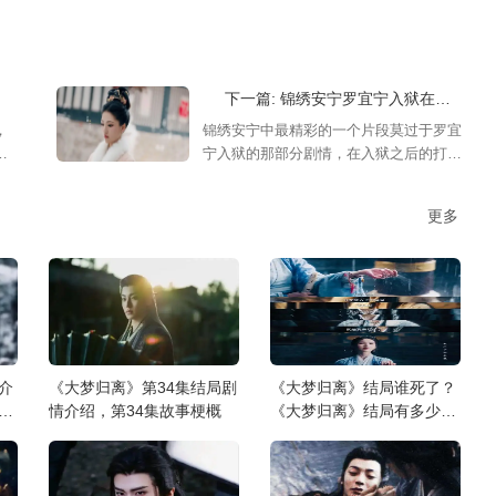
下一篇: 锦绣安宁罗宜宁入狱在哪一集？罗宜宁第几集被陷害
，
锦绣安宁中最精彩的一个片段莫过于罗宜
有
宁入狱的那部分剧情，在入狱之后的打脸
关
片段让很多的观众都感觉到十分有趣，也
正是从这开始，隐藏在罗宜宁背后的底牌
更多
也开始揭晓，罗宜宁入狱在哪一集？小编
为大家带来了详细的介绍，快来看看吧！
介
《大梦归离》第34集结局剧
《大梦归离》结局谁死了？
情
情介绍，第34集故事梗概
《大梦归离》结局有多少角
色下线