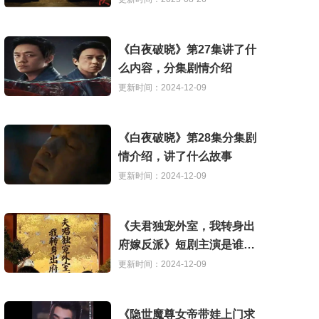
《白夜破晓》第27集讲了什
么内容，分集剧情介绍
更新时间：2024-12-09
《白夜破晓》第28集分集剧
情介绍，讲了什么故事
更新时间：2024-12-09
《夫君独宠外室，我转身出
府嫁反派》短剧主演是谁，
讲了什么故事
更新时间：2024-12-09
《隐世魔尊女帝带娃上门求