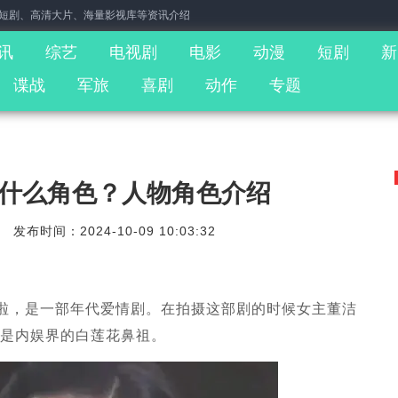
门短剧、高清大片、海量影视库等资讯介绍
讯
综艺
电视剧
电影
动漫
短剧
新
谍战
军旅
喜剧
动作
专题
什么角色？人物角色介绍
发布时间：2024-10-09 10:03:32
啦，是一部年代爱情剧。在拍摄这部剧的时候女主董洁
愧是内娱界的白莲花鼻祖。