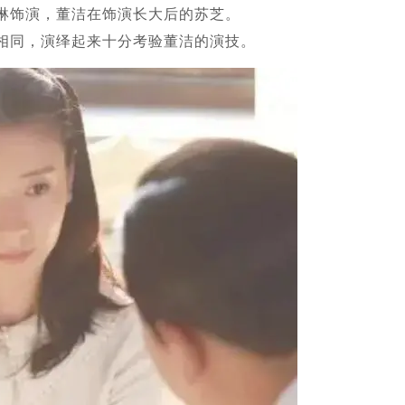
琳饰演，董洁在饰演长大后的苏芝。
相同，演绎起来十分考验董洁的演技。