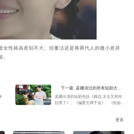
母女性格虽差别不大。但董洁还是将两代人的微小差异
孩。
下一篇: 孟娜演过的所有短剧大全，孟娜短剧有哪些
杀
孟娜出演的短剧包括《顾总,太太又把你
为
拉黑了》、《偏爱王牌千金》、《恰如冬
，
日暖阳》等等，她是一个超级优秀的短剧
多
演员哦，感兴趣的可以来看看合集！
更多
视