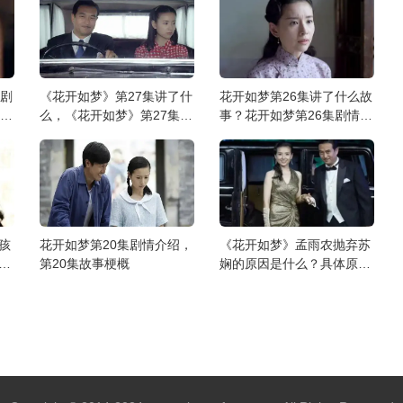
集剧
《花开如梦》第27集讲了什
花开如梦第26集讲了什么故
集剧
么，《花开如梦》第27集分
事？花开如梦第26集剧情介
集剧情介绍
绍
孩
花开如梦第20集剧情介绍，
《花开如梦》孟雨农抛弃苏
是
第20集故事梗概
娴的原因是什么？具体原因
解析