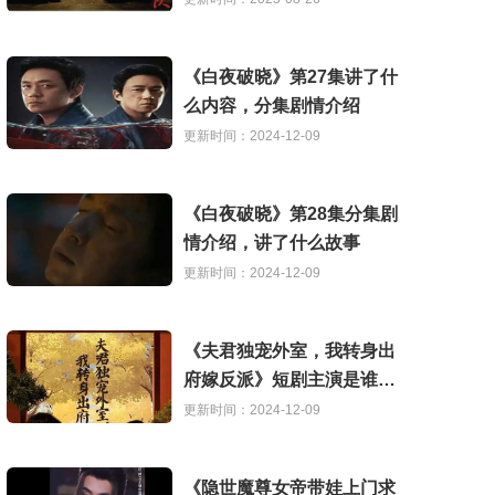
《白夜破晓》第27集讲了什
么内容，分集剧情介绍
更新时间：2024-12-09
《白夜破晓》第28集分集剧
情介绍，讲了什么故事
更新时间：2024-12-09
《夫君独宠外室，我转身出
府嫁反派》短剧主演是谁，
讲了什么故事
更新时间：2024-12-09
《隐世魔尊女帝带娃上门求