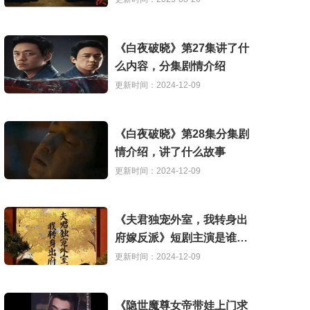
《白夜破晓》第27集讲了什
么内容，分集剧情介绍
更新时间：2024-12-09
《白夜破晓》第28集分集剧
情介绍，讲了什么故事
更新时间：2024-12-09
《夫君独宠外室，我转身出
府嫁反派》短剧主演是谁，
讲了什么故事
更新时间：2024-12-09
《隐世魔尊女帝带娃上门求