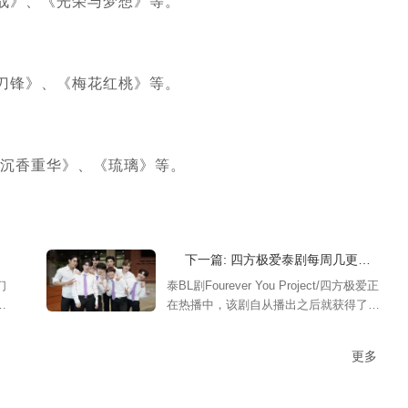
战》、《光荣与梦想》等。
刀锋》、《梅花红桃》等。
·沉香重华》、《琉璃》等。
下一篇: 四方极爱泰剧每周几更新，一共多少集？四方极爱泰剧四对cp剧情介绍
们
泰BL剧Fourever You Project/四方极爱正
的
在热播中，该剧自从播出之后就获得了无
伴
数好评，剧中主要讲述了四对cp之间发
分
生的故事。故事很精彩，感兴趣的朋友们
更多
快来一起看看吧。