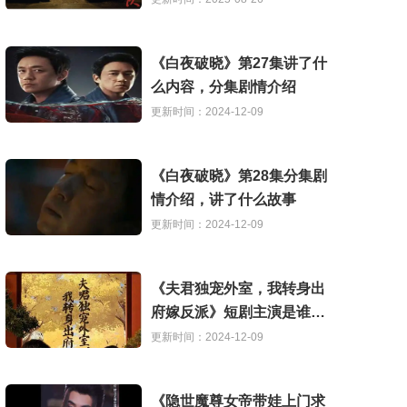
《白夜破晓》第27集讲了什
么内容，分集剧情介绍
更新时间：2024-12-09
《白夜破晓》第28集分集剧
情介绍，讲了什么故事
更新时间：2024-12-09
《夫君独宠外室，我转身出
府嫁反派》短剧主演是谁，
讲了什么故事
更新时间：2024-12-09
《隐世魔尊女帝带娃上门求