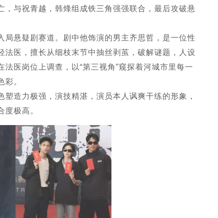
亡，与祝青越，韩烽组成铁三角强强联合，最后攻破悬
入局悬疑剧赛道。剧中他饰演的男主齐思哲，是一位性
轻法医，擅长从细枝末节中抽丝剥茧，破解谜题，人设
在法医岗位上调查，以“第三视角”窥探着河城市里每一
色彩。
色塑造力极强，演技精湛，演员本人讽爽干练的形象，
合度极高。