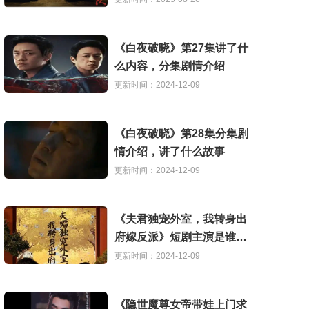
《白夜破晓》第27集讲了什
么内容，分集剧情介绍
更新时间：2024-12-09
《白夜破晓》第28集分集剧
情介绍，讲了什么故事
更新时间：2024-12-09
《夫君独宠外室，我转身出
府嫁反派》短剧主演是谁，
讲了什么故事
更新时间：2024-12-09
《隐世魔尊女帝带娃上门求