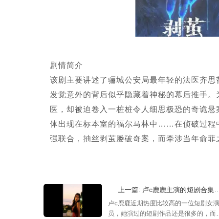
剧情简介
该剧主要讲述了骊城公安局最年轻的法医齐思
发觉意外的背后似乎隐藏着神秘的幕后推手。
医，却被迫卷入一桩桩令人细思极恐的奇诡悬
体出现在标本室的福尔马林中……在侦破过程中
强联合，抽丝剥茧屡破奇案，而牵涉当年俞菲之
上一篇: 卢c鹿鹿主演的短剧合集-卢c鹿鹿短剧大全列表
卢c鹿鹿近期热度比较高的一位短剧女
员，她演过的短剧作品还是很多的，而