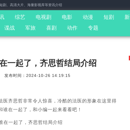
门短剧、高清大片、海量影视库等资讯介绍
讯
综艺
电视剧
电影
动漫
短剧
新
谍战
军旅
喜剧
动作
专题
在一起了，齐思哲结局介绍
发布时间：2024-10-26 14:19:15
法医齐思哲非常令人惊喜，冷酷的法医的形象在这里得
和谁在一起了，和小编一起来看看吧！