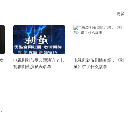
也
的形象，这次杨幂也走上了乡村的赛道
c
了，小编给大家带来了杨幂饰演的角色人
更多
物解析，有兴趣的小伙伴们快来一起看看
吧！
女
电视剧剥茧罗云熙演谁？电
电视剧剥茧剧情介绍，《剥
视剧剥茧演员表名单
茧》讲了什么故事
，