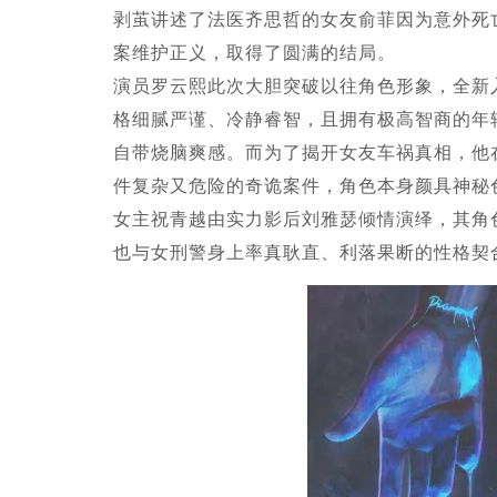
剥茧讲述了法医齐思哲的女友俞菲因为意外死
案维护正义，取得了圆满的结局。
演员罗云熙此次大胆突破以往角色形象，全新
格细腻严谨、冷静睿智，且拥有极高智商的年
自带烧脑爽感。而为了揭开女友车祸真相，他
件复杂又危险的奇诡案件，角色本身颜具神秘
女主祝青越由实力影后刘雅瑟倾情演绎，其角
也与女刑警身上率真耿直、利落果断的性格契