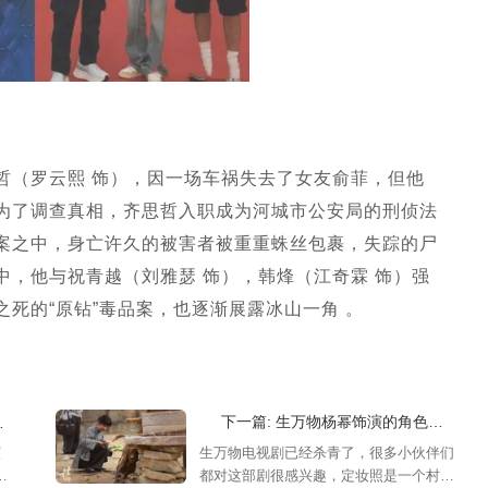
哲（罗云熙 饰），因一场车祸失去了女友俞菲，但他
为了调查真相，齐思哲入职成为河城市公安局的刑侦法
案之中，身亡许久的被害者被重重蛛丝包裹，失踪的尸
，他与祝青越（刘雅瑟 饰），韩烽（江奇霖 饰）强
死的“原钻”毒品案，也逐渐展露冰山一角 。
下一篇: 生万物杨幂饰演的角色是什么，杨幂角色人物解析
演
生万物电视剧已经杀青了，很多小伙伴们
且
都对这部剧很感兴趣，定妆照是一个村姑