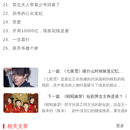
21、君总夫人带着少爷回家了
22、四爷的心尖宠妃
19、罪爱
23、开局10000亿，我靠花钱逆袭
24、一念霜行
25、跟乔爷撒个娇
上一篇: 《七夜雪》瞳什么时候恢复记忆，瞳和薛紫夜相认了吗
《七夜雪》是最近正在热播的武侠题材的精彩的电
视剧，其中复杂的人物纠葛吸引了很多的观众，瞳
是一个身世非常悲惨的任务，很多小伙伴想知道瞳
下一篇: 《昭昭姝荣》短剧男女主角是谁？《昭昭姝荣》短剧剧情介绍
什么时候恢复记忆和薛紫夜相认，小编就带大家一
起来看看吧！
《昭昭姝荣》郭宇欣曾乙同主演的新短剧，说是又一
版本的《换亲》，剧中演员们的颜值很高，重生题材
陈浅浅嫉妒嫡姐陈昭昭坐上世子妃之位，将其杀死，
生后的陈昭昭凭借着前世的记忆来找她报仇。
相关文章
更多