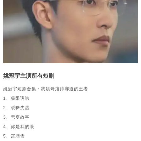
姚冠宇主演所有短剧
姚冠宇短剧合集：我姚哥痞帅赛道的王者
1、极限诱哄
2、暧昧失温
3、恋夏故事
4、你是我的眼
5、宫墙雪