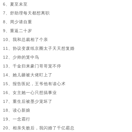
6、夏至未至
7、舒助理每天都想离职
8、周少请自重
9、重返二十岁
10、我和总裁相了个亲
11、协议变废纸京圈太子天天想复婚
12、少帅的笼中鸟
13、千金归来豪门哥哥宠不停
14、她儿砸被大佬盯上了
15、报告医妃，王爷他有读心术
16、女主她一心只想搞事业
17、重生后被墨少宠坏了
18、读心新娘
19、一念霜行
20、相亲失败后，我闪婚了千亿霸总